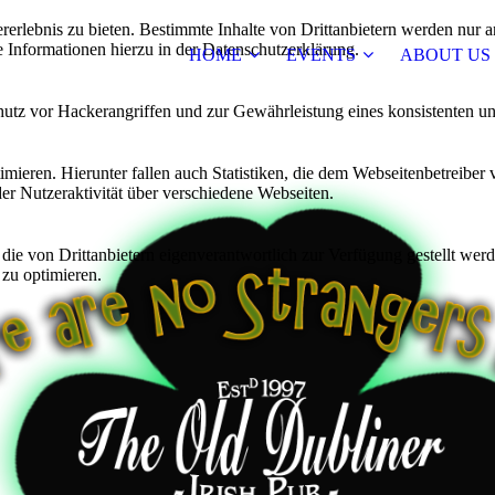
lebnis zu bieten. Bestimmte Inhalte von Drittanbietern werden nur ang
e Informationen hierzu in der Datenschutzerklärung.
HOME
EVENTS
ABOUT US
utz vor Hackerangriffen und zur Gewährleistung eines konsistenten un
ieren. Hierunter fallen auch Statistiken, die dem Webseitenbetreiber v
r Nutzeraktivität über verschiedene Webseiten.
 die von Drittanbietern eigenverantwortlich zur Verfügung gestellt wer
 zu optimieren.