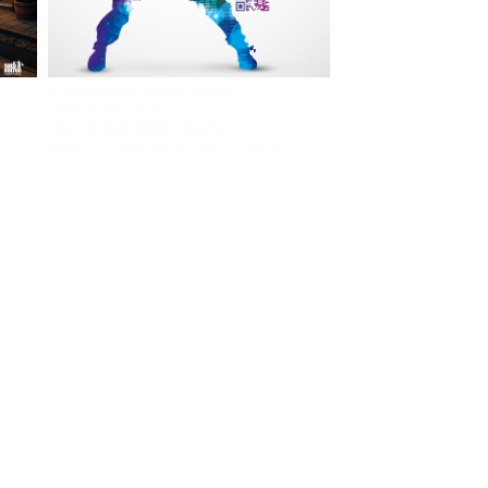
Im The Old Dubliner - Irish Pub - Hamburg
- 18:00 Uhr | DOORS OPEN
- 19:00 Uhr | MARK CURRAN | Rock-Pop
- 21:30 Uhr | MIKEL ONETWO | Rockabilly-Rock 'n' Roll