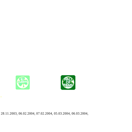
, hervorragendes Gitarrenspiel, Kreativität und Erfahrung.
Ersatz.
n Beatles nimmt er in Besitz und spielt sie im eigenen Stil.
ivität und Erfahrung.
t bei seinen Konzerten auch gerne mal den einen oder anderen
 *
 28.11.2003, 06.02.2004, 07.02.2004, 05.03.2004, 06.03.2004,