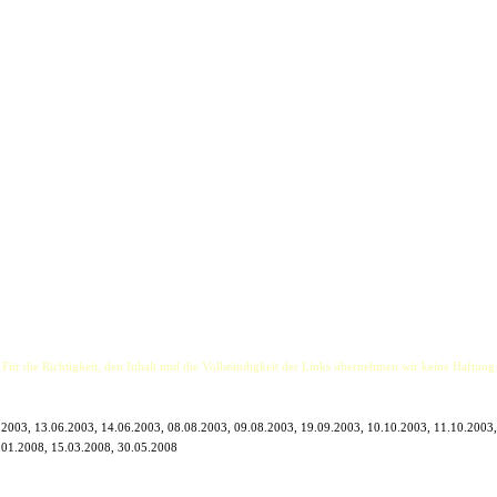
schlank und gut aussehend. Ein Abbild des Rock`n Roll.
in Chicago. Es braucht ein paar Dinge, um diese Liebe rüberzubringen: Eine erstklassige Stimme
ner England Tournee aufgefrischt. Seiner Meinung nach muss Musik live sein, CDs sind nur ein 
nge es zur eigenen Version wird. So handelt er. Seine Cover von z.B. Bruce Springsteen oder de
eigenen Songs wie "Right of way" oder "True blue".
ge Stimme, glänzt durch phänomenales Gitarrenspiel und verfügt über einen ganzen Batzen Kreat
ock bringt er jeden Konzertsaal zum kochen. Er ist Sänger und Songwriter in einem und cover
dgemachte Musik der Sechziger, Siebziger und Achtziger.
 Für die Richtigkeit, den Inhalt und die Vollständigkeit der Links übernehmen wir keine Haftung
.2003, 13.06.2003, 14.06.2003, 08.08.2003, 09.08.2003, 19.09.2003, 10.10.2003, 11.10.2003,
.01.2008, 15.03.2008, 30.05.2008