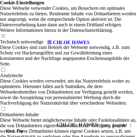
Cookie-Einstellungen
Diese Webseite verwendet Cookies, um Besuchern ein optimales
Nutzererlebnis zu bieten. Bestimmte Inhalte von Drittanbietern werden
nur angezeigt, wenn die entsprechende Option aktiviert ist. Die
Datenverarbeitung kann dann auch in einem Drittland erfolgen.
Weitere Informationen hierzu in der Datenschutzerklärung.
Technisch notwendige
CHLOE HAWES
Diese Cookies sind zum Betrieb der Webseite notwendig, z.B. zum
Schutz vor Hackerangriffen und zur Gewährleistung eines
konsistenten und der Nachfrage angepassten Erscheinungsbilds der
Seite.
Analytische
Diese Cookies werden verwendet, um das Nutzererlebnis weiter zu
optimieren. Hierunter fallen auch Statistiken, die dem
Webseitenbetreiber von Drittanbietern zur Verfügung gestellt werden,
sowie die Ausspielung von personalisierter Werbung durch die
Nachverfolgung der Nutzeraktivität über verschiedene Webseiten.
Drittanbieter-Inhalte
Diese Webseite bietet möglicherweise Inhalte oder Funktionalitäten an,
CHLOE HAWES
die von Drittanbietern eigenverantwortlich zur Verfügung gestellt
from England
|
werden. Diese Drittanbieter können eigene Cookies setzen, z.B. um
Rock-Pop
die Nutzeraktivität zu verfolgen oder ihre Angebote zu personalisieren