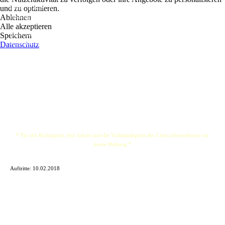
und zu optimieren.
Chloe Hawes ist eine Singer-Songwriterin aus Großbritannien (jetzt in Berlin
Ablehnen
ansässig), die eine Mischung aus Folk / Rock / Alt-Country-Musik spielt.
Alle akzeptieren
Chloe Hawes spielte bisher fast 200 Gigs in ganz Großbritannien, darunter eine
Speichern
ausverkaufte Headlineshow im Manchester Castle Hotel und Support-Slots für The
Datenschutz
Lion und The Wolf, Wallis Bird, Chris TT, Sean McGowan, Jared Hart und Joe
McCorriston , und viele mehr! Sie hatte auch im Ramones Museum gespielt und war
Madame Claude in Berlin. Sie wurde auch in Leipzigs Mephisto Radio gezeigt und
gespielt.
* Für die Richtigkeit, den Inhalt und die Vollständigkeit der Links übernehmen wir
keine Haftung *
Auftritte:
10.02.2018