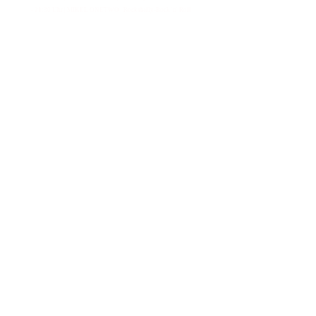
- 21:30 Uhr | MIKEL ONETWO | Rockabilly-Rock 'n' Roll