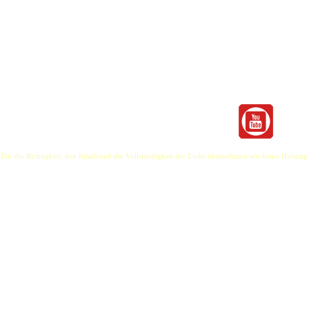
ngwriterin aus Großbritannien (jetzt in Berlin ansässig), die eine Mischung aus Folk / Rock / 
t 200 Gigs in ganz Großbritannien, darunter eine ausverkaufte Headlineshow im Manchester Ca
 Jared Hart und Joe McCorriston , und viele mehr! Sie hatte auch im Ramones Museum gespie
 Für die Richtigkeit, den Inhalt und die Vollständigkeit der Links übernehmen wir keine Haftung