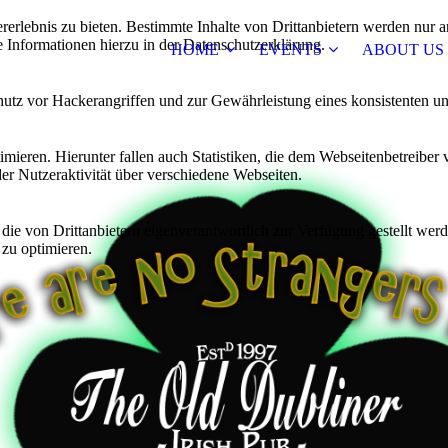
lebnis zu bieten. Bestimmte Inhalte von Drittanbietern werden nur ang
e Informationen hierzu in der Datenschutzerklärung.
HOME
EVENTS
ABOUT US
utz vor Hackerangriffen und zur Gewährleistung eines konsistenten un
ieren. Hierunter fallen auch Statistiken, die dem Webseitenbetreiber v
r Nutzeraktivität über verschiedene Webseiten.
 die von Drittanbietern eigenverantwortlich zur Verfügung gestellt wer
 zu optimieren.