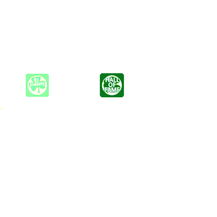
Alt-Country-Musik spielt.
stle Hotel und Support-Slots für The Lion und The Wolf, Wallis
lt und war Madame Claude in Berlin. Sie wurde auch in Leipzigs
 *