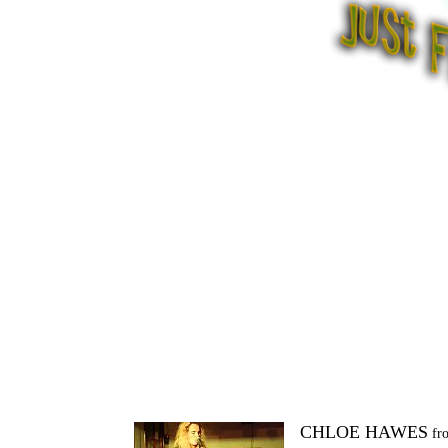
CHLOE HAWES
fr