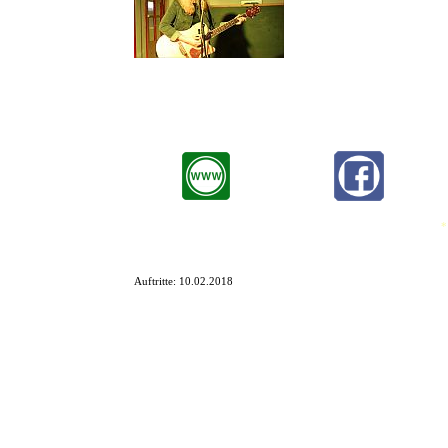
Chloe Hawes ist eine Singer-So
Chloe Hawes spielte bisher fas
Bird, Chris TT, Sean McGowan,
Mephisto Radio gezeigt und gespielt.
*
Auftritte:
10.02.2018