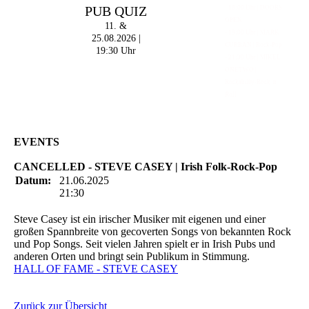
PUB QUIZ
- 18:00 Uhr | DOORS
OPEN
11. &
- 19:00 Uhr | MARK
25.08.2026 |
CURRAN | Rock-Pop
19:30 Uhr
- 21:30 Uhr | MIKEL
ONETWO |
Rockabilly-Rock 'n'
Roll
EVENTS
CANCELLED - STEVE CASEY | Irish Folk-Rock-Pop
Datum:
21.06.2025
21:30
Steve Casey ist ein irischer Musiker mit eigenen und einer
großen Spannbreite von gecoverten Songs von bekannten Rock
und Pop Songs. Seit vielen Jahren spielt er in Irish Pubs und
anderen Orten und bringt sein Publikum in Stimmung.
HALL OF FAME - STEVE CASEY
Zurück zur Übersicht