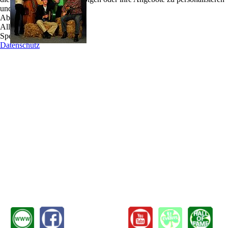
und zu optimieren.
Die Band, hat sich zum Ziel gesetzt, gute Musik
Ablehnen
für fröhliche Menschen zu machen - und wer den
Alle akzeptieren
Alltag und seine Sorgen vergessen möchte, sollte
Speichern
sein Pferd satteln und mit den Cowboys gen Süden
Datenschutz
reiten.
Die Kombination aus keltischer Musik und Songs der Westmänner gelingt den
sympathischen Jungs mit Leichtigkeit, immerhin vereinen sie mehr als 100 Jahre
Bühnenerfahrung. Die Musiker haben bisher unter anderem in Bands wie Garifin,
UKW Band und Trasnú mitgespielt. Dabei nehmen sie bei ihren Sprüngen von den
grünen Hügeln Irlands zur trockenen Prärie ihre Gefolgsleute auf eine spannende
Reise mit.
Die irischen Jigs und Reels sowie die Lieder des Westens wurden hierfür fest mit dem
Lasso verzurrt. Am Ende werden die Pferde am Tresen abgegeben, wo bereits ein
frisch gezapftes Guinness und ein Mikrofon bereitstehen.
Der Name ist Programm, die Verbindung von irischen und amerikanischen Elementen
ist zwar nicht neu, wurde aber selten so gut vollzogen wie bei den Kleeblatt-Cowboys.
Nach getaner Arbeit reiten die glorreichen Fünf dann wieder weiter gen Süden und
hinterlassen dabei eine Spur der Freude...