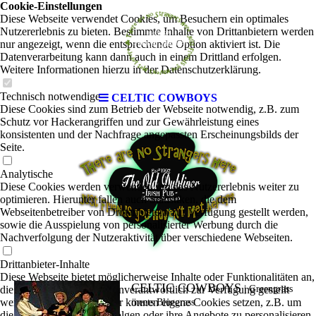
Cookie-Einstellungen
Diese Webseite verwendet Cookies, um Besuchern ein optimales
Nutzererlebnis zu bieten. Bestimmte Inhalte von Drittanbietern werden
nur angezeigt, wenn die entsprechende Option aktiviert ist. Die
Datenverarbeitung kann dann auch in einem Drittland erfolgen.
Weitere Informationen hierzu in der Datenschutzerklärung.
Technisch notwendige
CELTIC COWBOYS
Diese Cookies sind zum Betrieb der Webseite notwendig, z.B. zum
Schutz vor Hackerangriffen und zur Gewährleistung eines
konsistenten und der Nachfrage angepassten Erscheinungsbilds der
Seite.
Analytische
Diese Cookies werden verwendet, um das Nutzererlebnis weiter zu
optimieren. Hierunter fallen auch Statistiken, die dem
Webseitenbetreiber von Drittanbietern zur Verfügung gestellt werden,
sowie die Ausspielung von personalisierter Werbung durch die
Nachverfolgung der Nutzeraktivität über verschiedene Webseiten.
Drittanbieter-Inhalte
Diese Webseite bietet möglicherweise Inhalte oder Funktionalitäten an,
CELTIC COWBOYS
die von Drittanbietern eigenverantwortlich zur Verfügung gestellt
|
Greengrass
werden. Diese Drittanbieter können eigene Cookies setzen, z.B. um
meets Bluegrass
die Nutzeraktivität zu verfolgen oder ihre Angebote zu personalisieren