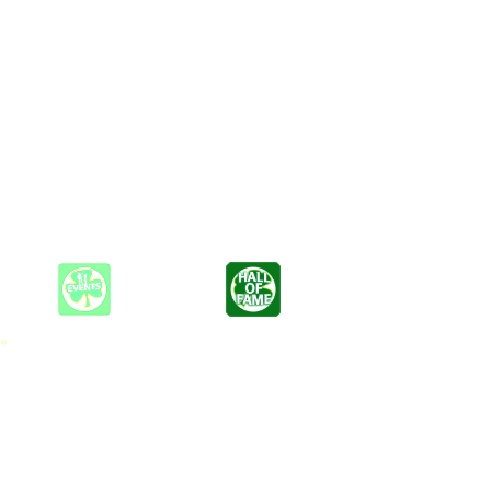
gessen möchte, sollte sein Pferd satteln und mit den Cowboys gen
n vereinen sie mehr als 100 Jahre Bühnenerfahrung. Die Musiker
on den grünen Hügeln Irlands zur trockenen Prärie ihre
ts ein frisch gezapftes Guinness und ein Mikrofon bereitstehen.
t-Cowboys. Nach getaner Arbeit reiten die glorreichen Fünf dann
 *