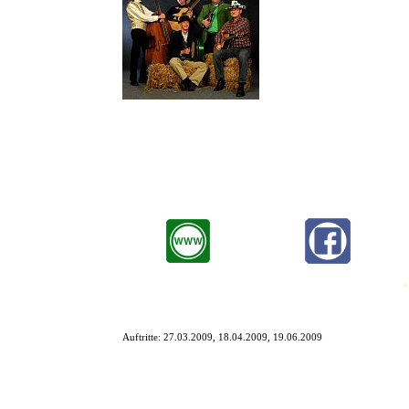
Die Band, hat sich zum Ziel ge
Süden reiten.
Die Kombination aus keltische
haben bisher unter anderem in
Gefolgsleute auf eine spannend
Die irischen Jigs und Reels sowie die Lieder des Westens wurden 
Der Name ist Programm, die Verbindung von irischen und amerikani
wieder weiter gen Süden und hinterlassen dabei eine Spur der Freu
*
Auftritte:
27.03.2009, 18.04.2009, 19.06.2009