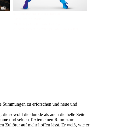
Im The Old Dubliner - Irish Pub - Hamburg
- 18:00 Uhr | DOORS OPEN
- 19:00 Uhr | MARK CURRAN | Rock-Pop
- 21:30 Uhr | MIKEL ONETWO | Rockabilly-Rock 'n' Roll
tive Stimmungen zu erforschen und neue und
, die sowohl die dunkle als auch die helle Seite
timme und seinen Texten einen Raum zum
en Zuhörer auf mehr hoffen lässt. Er weiß, wie er