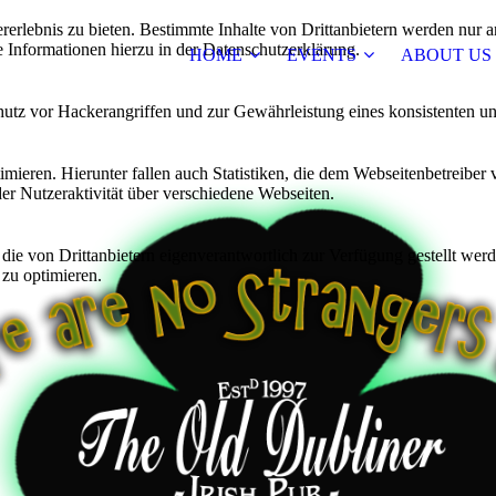
lebnis zu bieten. Bestimmte Inhalte von Drittanbietern werden nur ang
e Informationen hierzu in der Datenschutzerklärung.
HOME
EVENTS
ABOUT US
utz vor Hackerangriffen und zur Gewährleistung eines konsistenten un
ieren. Hierunter fallen auch Statistiken, die dem Webseitenbetreiber v
r Nutzeraktivität über verschiedene Webseiten.
 die von Drittanbietern eigenverantwortlich zur Verfügung gestellt wer
 zu optimieren.