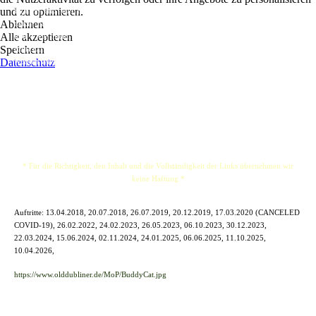
und zu optimieren.
Egal ob Hits von Rock’n’Roll über Disco zu Rock und Country, spielt, Buddy Cat
Ablehnen
macht Party! Eine musikalische Hommage an an Elvis, Chuck Berry, Johnny Cash
Alle akzeptieren
und viele mehr und vielen großen Hits, die uns alle zurück in unsere Jugend
Speichern
führt.Echter Rockabilly als Mix von Country, Blues und Rock’n’Roll ... 40jährige
Datenschutz
werden wieder 16. Die Zeitmaschine ist da und heißt Euch auf. Buddy an der Gitarre,
dem Gesang und zupft die Harfe, TONIGHT you will be …
* Für die Richtigkeit, den Inhalt und die Vollständigkeit der Links übernehmen wir
keine Haftung *
Auftritte:
13.04.2018, 20.07.2018, 26.07.2019, 20.12.2019, 17.03.2020 (CANCELED
COVID-19), 26.02.2022, 24.02.2023, 26.05.2023, 06.10.2023, 30.12.2023,
22.03.2024, 15.06.2024, 02.11.2024, 24.01.2025, 06.06.2025, 11.10.2025,
10.04.2026,
https://www.olddubliner.de/MoP/BuddyCat.jpg