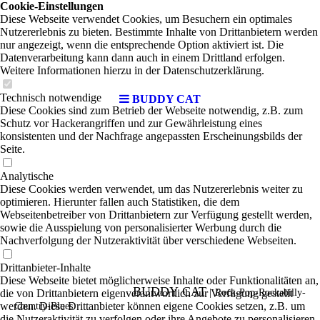
Cookie-Einstellungen
Diese Webseite verwendet Cookies, um Besuchern ein optimales
Nutzererlebnis zu bieten. Bestimmte Inhalte von Drittanbietern werden
nur angezeigt, wenn die entsprechende Option aktiviert ist. Die
Datenverarbeitung kann dann auch in einem Drittland erfolgen.
Weitere Informationen hierzu in der Datenschutzerklärung.
Technisch notwendige
BUDDY CAT
Diese Cookies sind zum Betrieb der Webseite notwendig, z.B. zum
Schutz vor Hackerangriffen und zur Gewährleistung eines
konsistenten und der Nachfrage angepassten Erscheinungsbilds der
Seite.
Analytische
Diese Cookies werden verwendet, um das Nutzererlebnis weiter zu
optimieren. Hierunter fallen auch Statistiken, die dem
Webseitenbetreiber von Drittanbietern zur Verfügung gestellt werden,
sowie die Ausspielung von personalisierter Werbung durch die
Nachverfolgung der Nutzeraktivität über verschiedene Webseiten.
Drittanbieter-Inhalte
Diese Webseite bietet möglicherweise Inhalte oder Funktionalitäten an,
BUDDY CAT
die von Drittanbietern eigenverantwortlich zur Verfügung gestellt
|
Rock-Pop-Rockabilly-
werden. Diese Drittanbieter können eigene Cookies setzen, z.B. um
Country-Blues
die Nutzeraktivität zu verfolgen oder ihre Angebote zu personalisieren