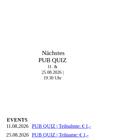
Im The Old Dubliner -
Nächstes
Irish Pub - Hamburg
PUB QUIZ
- 18:00 Uhr | DOORS
OPEN
11. &
- 19:00 Uhr | MARK
25.08.2026 |
CURRAN | Rock-Pop
19:30 Uhr
- 21:30 Uhr | MIKEL
ONETWO |
Rockabilly-Rock 'n'
Roll
EVENTS
11.08.2026
PUB QUIZ | Teilnahme: € 1,-
25.08.2026
PUB QUIZ | Teilname: € 1,-