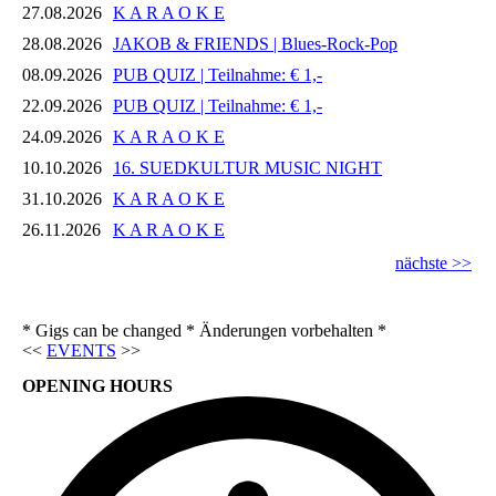
27.08.2026
K A R A O K E
28.08.2026
JAKOB & FRIENDS | Blues-Rock-Pop
08.09.2026
PUB QUIZ | Teilnahme: € 1,-
22.09.2026
PUB QUIZ | Teilnahme: € 1,-
24.09.2026
K A R A O K E
10.10.2026
16. SUEDKULTUR MUSIC NIGHT
31.10.2026
K A R A O K E
26.11.2026
K A R A O K E
nächste >>
* Gigs can be changed * Änderungen vorbehalten *
<<
EVENTS
>>
OPENING HOURS