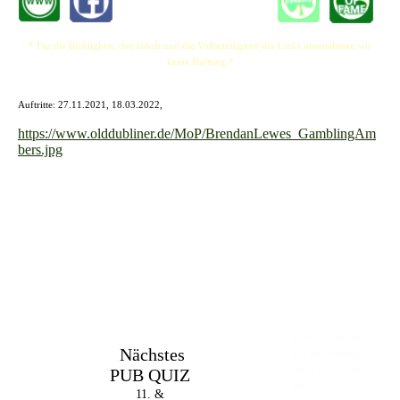
* Für die Richtigkeit, den Inhalt und die Vollständigkeit der Links übernehmen wir
keine Haftung *
Auftritte: 27.11.2021, 18.03.2022,
https://www.olddubliner.de/MoP/BrendanLewes_GamblingAm
bers.jpg
Im The Old Dubliner -
Nächstes
Irish Pub - Hamburg
PUB QUIZ
- 18:00 Uhr | DOORS
OPEN
11. &