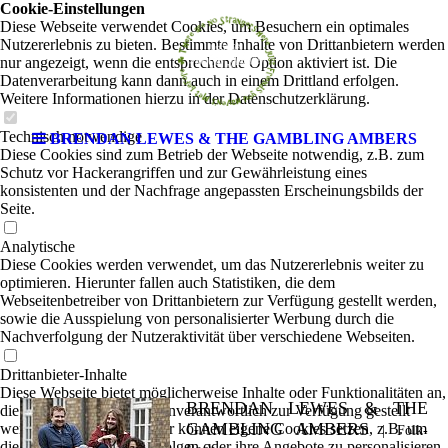
Cookie-Einstellungen
Diese Webseite verwendet Cookies, um Besuchern ein optimales
Nutzererlebnis zu bieten. Bestimmte Inhalte von Drittanbietern werden
nur angezeigt, wenn die entsprechende Option aktiviert ist. Die
Datenverarbeitung kann dann auch in einem Drittland erfolgen.
Weitere Informationen hierzu in der Datenschutzerklärung.
Technisch notwendige
BRENDAN LEWES & THE GAMBLING AMBERS
Diese Cookies sind zum Betrieb der Webseite notwendig, z.B. zum
Schutz vor Hackerangriffen und zur Gewährleistung eines
konsistenten und der Nachfrage angepassten Erscheinungsbilds der
Seite.
Analytische
Diese Cookies werden verwendet, um das Nutzererlebnis weiter zu
optimieren. Hierunter fallen auch Statistiken, die dem
Webseitenbetreiber von Drittanbietern zur Verfügung gestellt werden,
sowie die Ausspielung von personalisierter Werbung durch die
Nachverfolgung der Nutzeraktivität über verschiedene Webseiten.
Drittanbieter-Inhalte
Diese Webseite bietet möglicherweise Inhalte oder Funktionalitäten an,
BRENDAN LEWES & THE
die von Drittanbietern eigenverantwortlich zur Verfügung gestellt
GAMBLING AMBERS
werden. Diese Drittanbieter können eigene Cookies setzen, z.B. um
|
Folk-
die Nutzeraktivität zu verfolgen oder ihre Angebote zu personalisieren