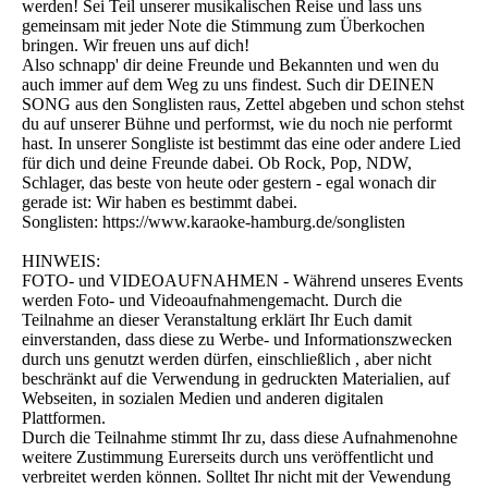
werden! Sei Teil unserer musikalischen Reise und lass uns
gemeinsam mit jeder Note die Stimmung zum Überkochen
bringen. Wir freuen uns auf dich!
Also schnapp' dir deine Freunde und Bekannten und wen du
auch immer auf dem Weg zu uns findest. Such dir DEINEN
SONG aus den Songlisten raus, Zettel abgeben und schon stehst
du auf unserer Bühne und performst, wie du noch nie performt
hast. In unserer Songliste ist bestimmt das eine oder andere Lied
für dich und deine Freunde dabei. Ob Rock, Pop, NDW,
Schlager, das beste von heute oder gestern - egal wonach dir
gerade ist: Wir haben es bestimmt dabei.
Songlisten: https://www.karaoke-hamburg.de/songlisten
HINWEIS:
FOTO- und VIDEOAUFNAHMEN - Während unseres Events
werden Foto- und Videoaufnahmengemacht. Durch die
Teilnahme an dieser Veranstaltung erklärt Ihr Euch damit
einverstanden, dass diese zu Werbe- und Informationszwecken
durch uns genutzt werden dürfen, einschließlich , aber nicht
beschränkt auf die Verwendung in gedruckten Materialien, auf
Webseiten, in sozialen Medien und anderen digitalen
Plattformen.
Durch die Teilnahme stimmt Ihr zu, dass diese Aufnahmenohne
weitere Zustimmung Eurerseits durch uns veröffentlicht und
verbreitet werden können. Solltet Ihr nicht mit der Vewendung