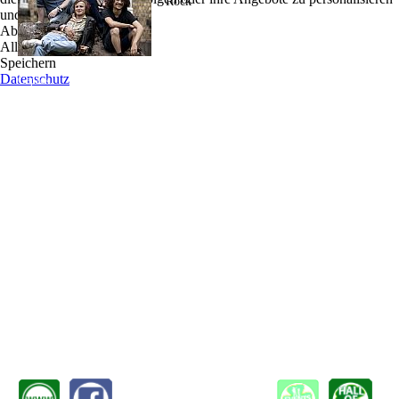
Rock
und zu optimieren.
Ablehnen
Folk Rock mit bluesigen Solos, einer Prise Kitsch,
Alle akzeptieren
catchigen Pop-hooks und gute Laune! Das haben
Speichern
„Brendan Lewes and The Gambling Ambers“ im
Datenschutz
Gepäck.
Sieben Jahre lebt Brendan nun schon in Deutschland. Seit 3 arbeitet er mit Gitarrist
Tobias Lemberger an „9 Songs Sung From The End“ , seinem Debüt-Album, welches
nun mitten im ersten Lockdown released wurde. Ein Teil der Produktion wurde im
Vorwege schon durch eine Crowdfunding Aktion von seinen Fans vorfinanziert.
Es gingen die Singles „Time Stands Still“, „Northwardbound“ und „Generation
Remain“ daraus hervor. Das Album erreichte nach knapp einem Jahr mehr als 60,000
Clicks auf Spotify.
Als im Sommer 2020 viele Auftritte wegfielen spielten sie viele Shows auf den
Straßen Schleswig-Holsteins und lernten dabei Schlagzeuger Felix Stade kennen.
Nach nun mehr als einem Jahr zu dritt laufen die Konzerte wieder an und David Vogel
kommt am Bass dazu. Die Auftritte beinhalten sowohl älteres Material von Brendans
Solo Shows, die Songs des Albums, sowie neue Stücke, an denen die Band aktuell
gemeinsam arbeitet.