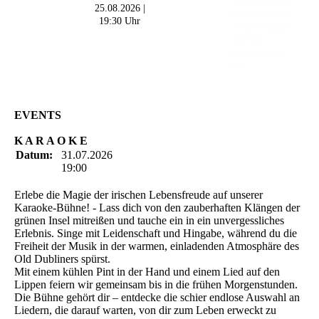
- 19:00 Uhr | MARK
25.08.2026 |
CURRAN | Rock-Pop
19:30 Uhr
- 21:30 Uhr | MIKEL
ONETWO |
Rockabilly-Rock 'n'
Roll
EVENTS
K A R A O K E
Datum:
31.07.2026
19:00
Erlebe die Magie der irischen Lebensfreude auf unserer
Karaoke-Bühne! - Lass dich von den zauberhaften Klängen der
grünen Insel mitreißen und tauche ein in ein unvergessliches
Erlebnis. Singe mit Leidenschaft und Hingabe, während du die
Freiheit der Musik in der warmen, einladenden Atmosphäre des
Old Dubliners spürst.
Mit einem kühlen Pint in der Hand und einem Lied auf den
Lippen feiern wir gemeinsam bis in die frühen Morgenstunden.
Die Bühne gehört dir – entdecke die schier endlose Auswahl an
Liedern, die darauf warten, von dir zum Leben erweckt zu