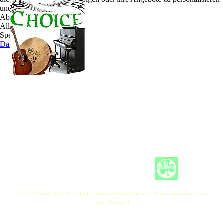
und zu optimieren.
Oliver und Timm bestechen durch ihre
Ablehnen
Leidenschaft für Musik und die Art, wie sie ihre
Alle akzeptieren
Musik präsentieren. Oliver ist vielen von "6
Speichern
Strings and a Drum" bekannt. Mit Timm schlägt er
Datenschutz
andere Töne an, wo der Augenmerk auf
selbstkomponierte Lieder gerichtet ist. Oliver und
Timm stimmen sich mit dem Publikum ab, um die
Herrenwahl zur Party zu machen.
Der Funke schlägt schnell über und Oliver und Timm reissen das Publikum von den
Stühlen. Die Herren dürfen die Damen gerne zum Tanzen auffordern um das Tanzbein
zu schwingen.
Freut Euch auf gute Rhythmen und leidenschaftliche Klänge.
* Für die Richtigkeit, den Inhalt und die Vollständigkeit der Links übernehmen wir
keine Haftung *