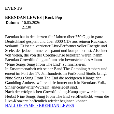
EVENTS
BRENDAN LEWES | Rock-Pop
Datum:
16.05.2026
21:30
Brendan hat in den letzten fünf Jahren über 350 Gigs in ganz
Deutschland gespielt und über 3000 CDs aus seinem Rucksack
verkauft. Er ist ein versierter Live-Performer voller Energie und
Seele, der jedoch immer entspannt und komponiert ist. Als einer
von vielen, die von der Corona-Krise betroffen waren, nahm
Brendan Crowdfunding auf, um sein bevorstehendes Album
"Nine Songs Sung From The End" zu finanzieren.
In Zusammenarbeit mit seiner Band The Gambling Ambers und
erneut im Fort des 17. Jahrhunderts im FortSound Studio bringt
Nine Songs Sung From The End die rockigeren Klänge der
Gambling Ambers, während sie immer noch in Brendans Folk,
Singer-Songwriter-Wurzeln, angesiedelt sind.
Nach der erfolgreichen Crowdfunding-Kampagne werden im
Herbst Nine Songs Sung From The End veröffentlicht, wenn die
Live-Konzerte hoffentlich wieder beginnen können.
HALL OF FAME > BRENDAN LEWES