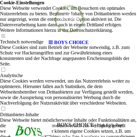
Cookie-Einstellungen
Diese Webseite verwendet Cookies, um Besuchern ein optimales
Nutzererlebnis zu bieten. Bestimmte Inhalte von Drittanbietern werden
nur angezeigt, wenn die entsprechende Option aktiviert ist. Die
Datenverarbeitung kann dann auch in einem Drittland erfolgen.
Weitere Informationen hierzu in der Datenschutzerklärung.
Technisch notwendige
BOYS CHOICE
Diese Cookies sind zum Betrieb der Webseite notwendig, z.B. zum
Schutz vor Hackerangriffen und zur Gewährleistung eines
konsistenten und der Nachfrage angepassten Erscheinungsbilds der
Seite.
Analytische
Diese Cookies werden verwendet, um das Nutzererlebnis weiter zu
optimieren. Hierunter fallen auch Statistiken, die dem
Webseitenbetreiber von Drittanbietern zur Verfügung gestellt werden,
sowie die Ausspielung von personalisierter Werbung durch die
Nachverfolgung der Nutzeraktivität über verschiedene Webseiten.
Drittanbieter-Inhalte
Diese Webseite bietet möglicherweise Inhalte oder Funktionalitäten an,
BOYS CHOICE
die von Drittanbietern eigenverantwortlich zur Verfügung gestellt
|
Irish Folk-Pop
werden. Diese Drittanbieter können eigene Cookies setzen, z.B. um
die Nutzeraktivität zu verfolgen oder ihre Angebote zu personalisieren
Nun wird zur Herrenwahl aufgerufen!