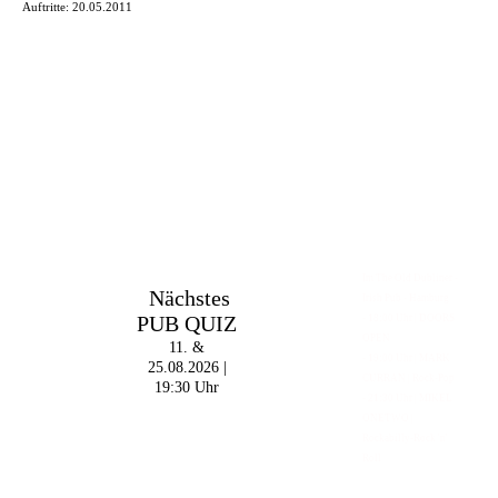
Auftritte:
20.05.2011
Im The Old Dubliner -
Nächstes
Irish Pub - Hamburg
PUB QUIZ
- 18:00 Uhr | DOORS
OPEN
11. &
- 19:00 Uhr | MARK
25.08.2026 |
CURRAN | Rock-Pop
19:30 Uhr
- 21:30 Uhr | MIKEL
ONETWO |
Rockabilly-Rock 'n'
Roll