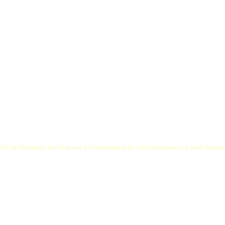
erufen!
h ihre Leidenschaft für Musik und die Art, wie sie ihre Musik präsentieren. Oliver ist viel
 selbstkomponierte Lieder gerichtet ist. Oliver und Timm stimmen sich mit dem Publikum ab,
r und Oliver und Timm reissen das Publikum von den Stühlen. Die Herren dürfen die Damen g
und leidenschaftliche Klänge.
 Für die Richtigkeit, den Inhalt und die Vollständigkeit der Links übernehmen wir keine Haftung