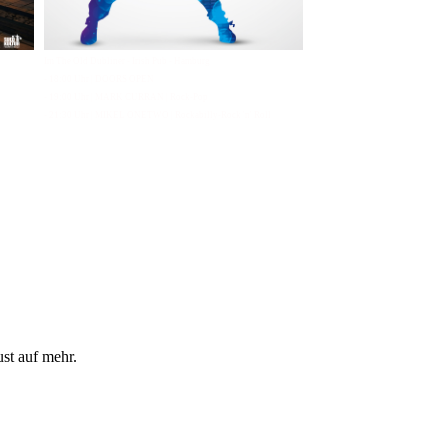
Im The Old Dubliner - Irish Pub - Hamburg
- 18:00 Uhr | DOORS OPEN
- 19:00 Uhr | MARK CURRAN | Rock-Pop
- 21:30 Uhr | MIKEL ONETWO | Rockabilly-Rock 'n' Roll
ust auf mehr.