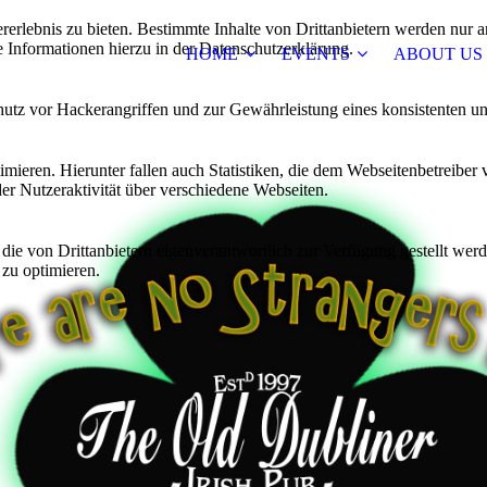
lebnis zu bieten. Bestimmte Inhalte von Drittanbietern werden nur ang
e Informationen hierzu in der Datenschutzerklärung.
HOME
EVENTS
ABOUT US
utz vor Hackerangriffen und zur Gewährleistung eines konsistenten un
ieren. Hierunter fallen auch Statistiken, die dem Webseitenbetreiber v
r Nutzeraktivität über verschiedene Webseiten.
 die von Drittanbietern eigenverantwortlich zur Verfügung gestellt wer
 zu optimieren.