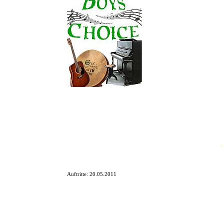
Nun wird zur Herrenwahl aufg
Oliver und Timm bestechen durc
Töne an, wo der Augenmerk auf
Der Funke schlägt schnell übe
Freut Euch auf gute Rhythmen 
*
Auftritte:
20.05.2011