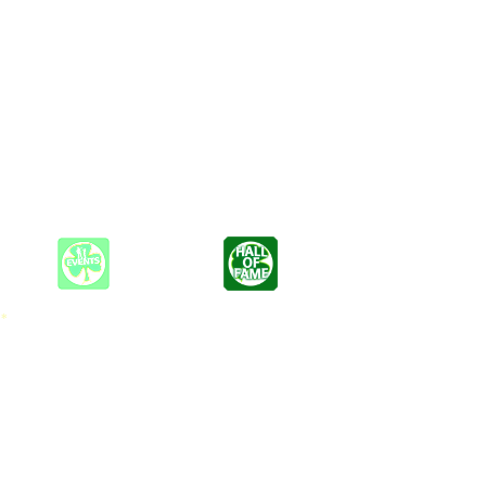
en von "6 Strings and a Drum" bekannt. Mit Timm schlägt er andere
 um die Herrenwahl zur Party zu machen.
erne zum Tanzen auffordern um das Tanzbein zu schwingen.
 *