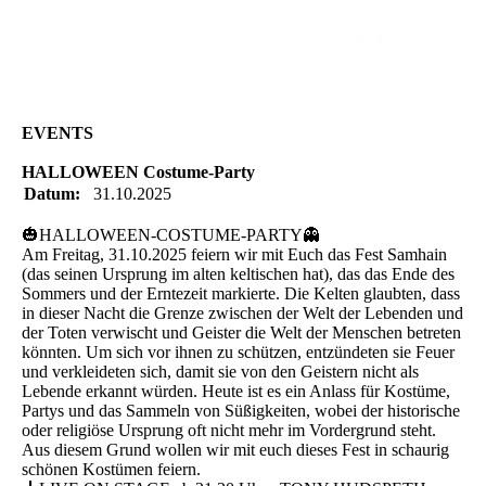
- 21:30 Uhr | MIKEL
ONETWO |
Rockabilly-Rock 'n'
Roll
EVENTS
HALLOWEEN Costume-Party
Datum:
31.10.2025
🎃HALLOWEEN-COSTUME-PARTY👻
Am Freitag, 31.10.2025 feiern wir mit Euch das Fest Samhain
(das seinen Ursprung im alten keltischen hat), das das Ende des
Sommers und der Erntezeit markierte. Die Kelten glaubten, dass
in dieser Nacht die Grenze zwischen der Welt der Lebenden und
der Toten verwischt und Geister die Welt der Menschen betreten
könnten. Um sich vor ihnen zu schützen, entzündeten sie Feuer
und verkleideten sich, damit sie von den Geistern nicht als
Lebende erkannt würden. Heute ist es ein Anlass für Kostüme,
Partys und das Sammeln von Süßigkeiten, wobei der historische
oder religiöse Ursprung oft nicht mehr im Vordergrund steht.
Aus diesem Grund wollen wir mit euch dieses Fest in schaurig
schönen Kostümen feiern.