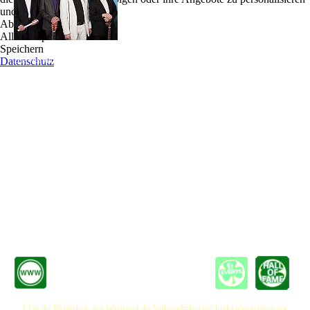
und zu optimieren.
Hamburg hat nicht nur das perfekte Wetter für den
Ablehnen
Blues, es hat auch die perfekten Jungs dafür: Der
Alle akzeptieren
eine kommt von der Werft, der andere ist quasi auf
Speichern
einer aufgewachsen, der dritte wohnt im Hafen.
Datenschutz
Die vier Jungs von "blues werft" spielen den wahrscheinlich bestgelaunten Blues der
Stadt, nebenbei feinsten Jazz, groovigen Boogie und derben Rock´n´Roll - alles auf
angenehm nordische Art.
Klassiker zum Mitsingen, virtuose Improvisationen zum Staunen, groovige Balladen,
eigene Songs zum Überraschenlassen.
Immer ein Erlebnis auf Konzerten, für Veranstaltungen und beim Stapellauf. Auch bei
gutem Wetter!
Körrie Kantner (Gesang, Blues Harp, Piano), bekannt als langjähriger Duo-Partner
von Blues-Legende Abi Wallenstein, ist ein Virtuose an der Blues Harp und am
Boogie-Piano, ein begeisternder Sänger, Frontmann und Entertainer. Zusammen mit
Bernd Nowak (Gitarre), Bernd Dietz (Schlagzeug) und Andreas Ravn (Bass) kann er
entweder dezent unterhalten – oder stilvoll das Haus rocken!
* Für die Richtigkeit, den Inhalt und die Vollständigkeit der Links übernehmen wir