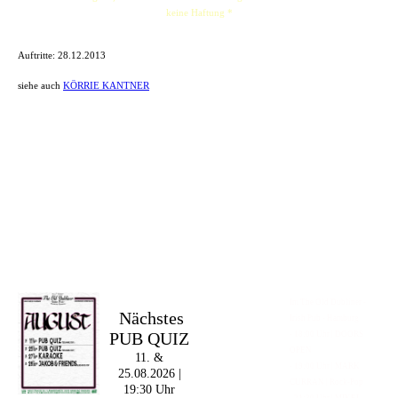
keine Haftung *
Auftritte:
28.12.2013
siehe auch
KÖRRIE KANTNER
Im The Old Dubliner -
Nächstes
Irish Pub - Hamburg
PUB QUIZ
- 18:00 Uhr | DOORS
OPEN
11. &
- 19:00 Uhr | MARK
25.08.2026 |
CURRAN | Rock-Pop
19:30 Uhr