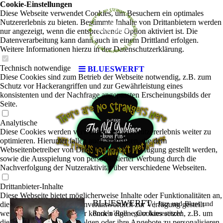
Cookie-Einstellungen
Diese Webseite verwendet Cookies, um Besuchern ein optimales
Nutzererlebnis zu bieten. Bestimmte Inhalte von Drittanbietern werden
nur angezeigt, wenn die entsprechende Option aktiviert ist. Die
Datenverarbeitung kann dann auch in einem Drittland erfolgen.
Weitere Informationen hierzu in der Datenschutzerklärung.
Technisch notwendige
BLUESWERFT
Diese Cookies sind zum Betrieb der Webseite notwendig, z.B. zum
Schutz vor Hackerangriffen und zur Gewährleistung eines
konsistenten und der Nachfrage angepassten Erscheinungsbilds der
Seite.
Analytische
Diese Cookies werden verwendet, um das Nutzererlebnis weiter zu
optimieren. Hierunter fallen auch Statistiken, die dem
Webseitenbetreiber von Drittanbietern zur Verfügung gestellt werden,
sowie die Ausspielung von personalisierter Werbung durch die
Nachverfolgung der Nutzeraktivität über verschiedene Webseiten.
Drittanbieter-Inhalte
Diese Webseite bietet möglicherweise Inhalte oder Funktionalitäten an,
BLUESWERFT
die von Drittanbietern eigenverantwortlich zur Verfügung gestellt
|
Jazz und Blues und
werden. Diese Drittanbieter können eigene Cookies setzen, z.B. um
Rock’n’Roll - ganz hanseatisch!
die Nutzeraktivität zu verfolgen oder ihre Angebote zu personalisieren