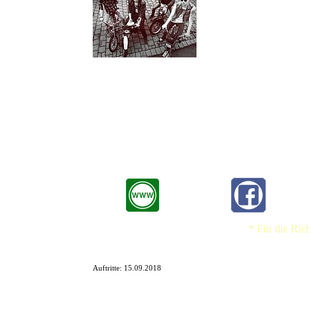
Mütter sperrt eure Töchter ein
Die von Whisky und Zigarette
Die anmutigen Gitarrenriffs d
Gliedmaßen zappeln in Lichtge
König (24) nicht nur seinen Bass. Wenn die „Guys from Oederqu
Die Band wurde 2006 gegründet und begeistert bis heute die Mas
spielen regelmäßig in Hamburgs Kultkneipen und rockten unter a
ganz Deutschland. Auch 2017 machten die vier Aufreißer wiede
Take It Flat
* Für die Ric
Auftritte:
15.09.2018