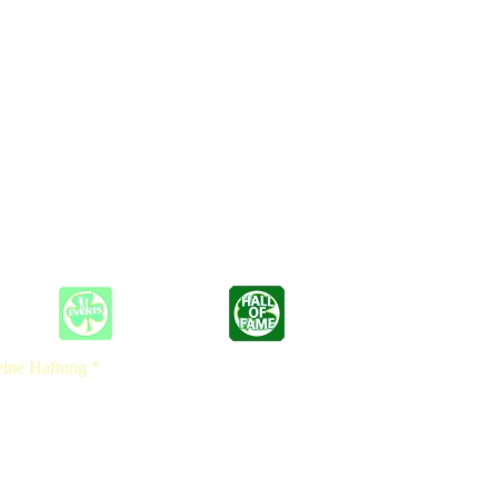
s ins Höschen.
 (30) auf eine gottgleiche Ebene erhoben. Die bunt zugehackten
ut. Frei nach dem Motto „Der Bass muss ficken!“ penetriert Matze
ube wieder hören und Lahme wieder gehen!
m von dort die frohe Kunde des FLATROCKS zu verbreiten. Sie
 Way Run“ im Jahr 2015 folgt 2016 eine zweiwöchige Tour durch
ine Ohren.
eine Haftung *