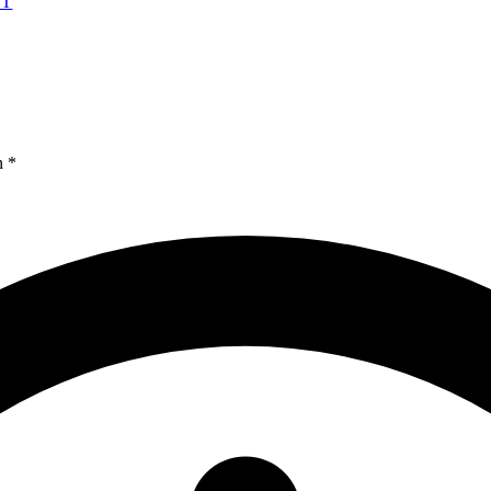
HT
n *