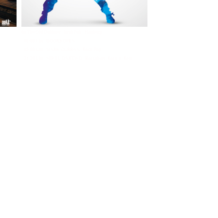
Im The Old Dubliner - Irish Pub - Hamburg
- 18:00 Uhr | DOORS OPEN
- 19:00 Uhr | MARK CURRAN | Rock-Pop
- 21:30 Uhr | MIKEL ONETWO | Rockabilly-Rock 'n' Roll