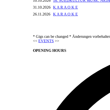
10.10.2026
16. SUEDKULTUR MUSIC NIG
31.10.2026
K A R A O K E
26.11.2026
K A R A O K E
* Gigs can be changed * Änderungen vorbehalte
<<
EVENTS
>>
OPENING HOURS