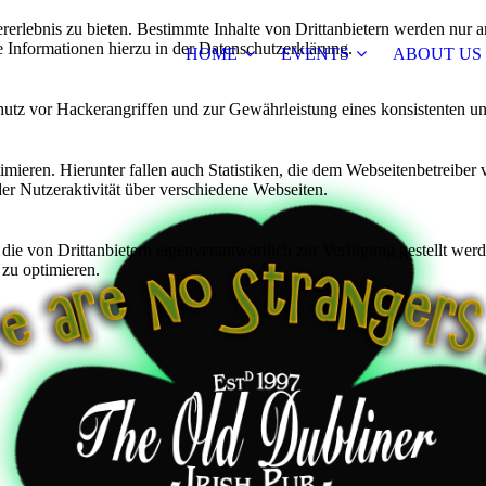
lebnis zu bieten. Bestimmte Inhalte von Drittanbietern werden nur ang
e Informationen hierzu in der Datenschutzerklärung.
HOME
EVENTS
ABOUT US
utz vor Hackerangriffen und zur Gewährleistung eines konsistenten un
ieren. Hierunter fallen auch Statistiken, die dem Webseitenbetreiber v
r Nutzeraktivität über verschiedene Webseiten.
 die von Drittanbietern eigenverantwortlich zur Verfügung gestellt wer
 zu optimieren.