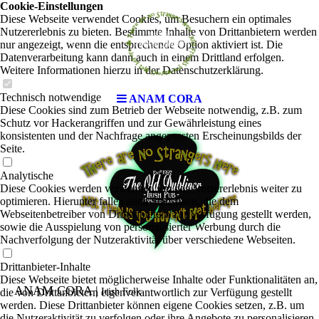
Cookie-Einstellungen
Diese Webseite verwendet Cookies, um Besuchern ein optimales
Nutzererlebnis zu bieten. Bestimmte Inhalte von Drittanbietern werden
nur angezeigt, wenn die entsprechende Option aktiviert ist. Die
Datenverarbeitung kann dann auch in einem Drittland erfolgen.
Weitere Informationen hierzu in der Datenschutzerklärung.
Technisch notwendige
ANAM CORA
Diese Cookies sind zum Betrieb der Webseite notwendig, z.B. zum
Schutz vor Hackerangriffen und zur Gewährleistung eines
konsistenten und der Nachfrage angepassten Erscheinungsbilds der
Seite.
Analytische
Diese Cookies werden verwendet, um das Nutzererlebnis weiter zu
optimieren. Hierunter fallen auch Statistiken, die dem
Webseitenbetreiber von Drittanbietern zur Verfügung gestellt werden,
sowie die Ausspielung von personalisierter Werbung durch die
Nachverfolgung der Nutzeraktivität über verschiedene Webseiten.
Drittanbieter-Inhalte
Diese Webseite bietet möglicherweise Inhalte oder Funktionalitäten an,
ANAM CORA |
die von Drittanbietern eigenverantwortlich zur Verfügung gestellt
Irish Folk
werden. Diese Drittanbieter können eigene Cookies setzen, z.B. um
die Nutzeraktivität zu verfolgen oder ihre Angebote zu personalisieren