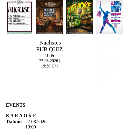
Im The Old Dubliner -
Nächstes
Irish Pub - Hamburg
PUB QUIZ
- 18:00 Uhr | DOORS
OPEN
11. &
- 19:00 Uhr | MARK
25.08.2026 |
CURRAN | Rock-Pop
19:30 Uhr
- 21:30 Uhr | MIKEL
ONETWO |
Rockabilly-Rock 'n'
Roll
EVENTS
K A R A O K E
Datum:
27.08.2026
19:00