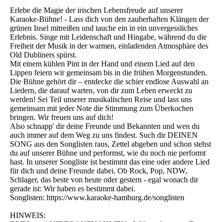
Erlebe die Magie der irischen Lebensfreude auf unserer
Karaoke-Bühne! - Lass dich von den zauberhaften Klängen der
grünen Insel mitreißen und tauche ein in ein unvergessliches
Erlebnis. Singe mit Leidenschaft und Hingabe, während du die
Freiheit der Musik in der warmen, einladenden Atmosphäre des
Old Dubliners spürst.
Mit einem kühlen Pint in der Hand und einem Lied auf den
Lippen feiern wir gemeinsam bis in die frühen Morgenstunden.
Die Bühne gehört dir – entdecke die schier endlose Auswahl an
Liedern, die darauf warten, von dir zum Leben erweckt zu
werden! Sei Teil unserer musikalischen Reise und lass uns
gemeinsam mit jeder Note die Stimmung zum Überkochen
bringen. Wir freuen uns auf dich!
Also schnapp' dir deine Freunde und Bekannten und wen du
auch immer auf dem Weg zu uns findest. Such dir DEINEN
SONG aus den Songlisten raus, Zettel abgeben und schon stehst
du auf unserer Bühne und performst, wie du noch nie performt
hast. In unserer Songliste ist bestimmt das eine oder andere Lied
für dich und deine Freunde dabei. Ob Rock, Pop, NDW,
Schlager, das beste von heute oder gestern - egal wonach dir
gerade ist: Wir haben es bestimmt dabei.
Songlisten: https://www.karaoke-hamburg.de/songlisten
HINWEIS: