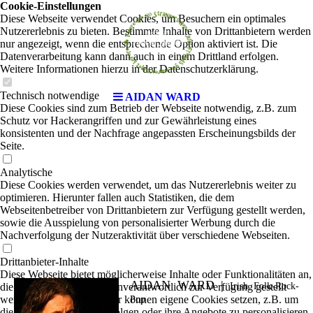
Cookie-Einstellungen
Diese Webseite verwendet Cookies, um Besuchern ein optimales
Nutzererlebnis zu bieten. Bestimmte Inhalte von Drittanbietern werden
nur angezeigt, wenn die entsprechende Option aktiviert ist. Die
Datenverarbeitung kann dann auch in einem Drittland erfolgen.
Weitere Informationen hierzu in der Datenschutzerklärung.
Technisch notwendige
AIDAN WARD
Diese Cookies sind zum Betrieb der Webseite notwendig, z.B. zum
Schutz vor Hackerangriffen und zur Gewährleistung eines
konsistenten und der Nachfrage angepassten Erscheinungsbilds der
Seite.
Analytische
Diese Cookies werden verwendet, um das Nutzererlebnis weiter zu
optimieren. Hierunter fallen auch Statistiken, die dem
Webseitenbetreiber von Drittanbietern zur Verfügung gestellt werden,
sowie die Ausspielung von personalisierter Werbung durch die
Nachverfolgung der Nutzeraktivität über verschiedene Webseiten.
Drittanbieter-Inhalte
Diese Webseite bietet möglicherweise Inhalte oder Funktionalitäten an,
AIDAN WARD |
die von Drittanbietern eigenverantwortlich zur Verfügung gestellt
Irish Folk-Rock-
werden. Diese Drittanbieter können eigene Cookies setzen, z.B. um
Pop
die Nutzeraktivität zu verfolgen oder ihre Angebote zu personalisieren