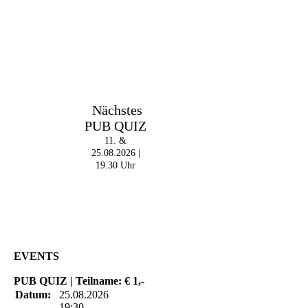
Im The Old Dubliner -
Nächstes
Irish Pub - Hamburg
PUB QUIZ
- 18:00 Uhr | DOORS
OPEN
11. &
- 19:00 Uhr | MARK
25.08.2026 |
CURRAN | Rock-Pop
19:30 Uhr
- 21:30 Uhr | MIKEL
ONETWO |
Rockabilly-Rock 'n'
Roll
EVENTS
PUB QUIZ | Teilname: € 1,-
Datum:
25.08.2026
19:30