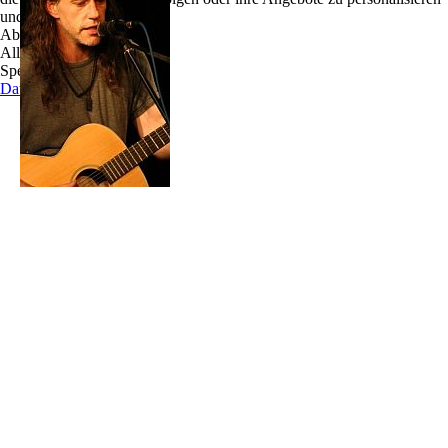
und zu optimieren.
Aidan Ward stammt aus
Fethard
in Irland. Seit
Ablehnen
seiner frühesten Kindheit hat er sich der Musik
Alle akzeptieren
verschworen und spielte bereits in einigen Bands
Speichern
auch seine eigenen Songs mit großer Leidenschaft.
Datenschutz
Diese Leidenschaft zur Musik und zum Schreiben
von eigenen Liedern entwickelte sich mit der Zeit
zu einem begnadeten Talent.
Auf einem „Battle of the Bands“ im Abymill
Theatre in Fethard, den er auch gewann,
schnupperte Aidan Ward die Luft der großen
Bühnen. Einer der Preisrichter, Eoin O`Neill – Bassspieler bei u.a. Moving Hearts,
Chris Rea und Van Morrison – hatte ein Auge für das junge Talent Aidan Ward und
nahm ihn unter seine Fittiche.
Aidans Liebesspiel mit der Musik wurde eine ausgeprägte Affäre, als er seinen Job als
Techniker kündigte und beschloss, nur mit seiner Gitarre unter´m Arm auf Reisen zu
gehen und sein Talent der Welt vorzuführen.
Seitdem führt Aidan das Leben eines reisenden Musikanten entlang der Straße
Europas. Er spielt vor dem denkbar unterschiedlichstem Publikum und hat über 300
Auftritte im Jahr, was seine Arbeit auf die gleiche Stufe mit Bob Dylan stellt.
Aidan nahm bis dato fünf Alben auf, zwei mit der Band „Aiseri“ und drei Solo-Alben
mit den Titeln „Water“, „Conas“ und zuletzt „Stones“.