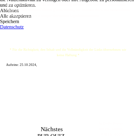
und zu optimieren.
Chicken Jazz & Gumbo: Zu eurer Erheiterung erfreuen euch vier leicht angesäuselte
Ablehnen
Jungs aus dem mittleren Westen (Deutschlands) mit sweetem Rock und heißem Blues
Alle akzeptieren
aus den US of A, sowie einigen charmanten Eigenkompositionen.
Speichern
Datenschutz
* Für die Richtigkeit, den Inhalt und die Vollständigkeit der Links übernehmen wir
keine Haftung *
Auftritte: 25.10.2024,
Im The Old Dubliner -
Nächstes
Irish Pub - Hamburg
- 18:00 Uhr | DOORS