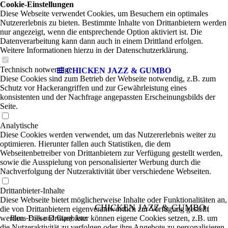
Cookie-Einstellungen
Diese Webseite verwendet Cookies, um Besuchern ein optimales
Nutzererlebnis zu bieten. Bestimmte Inhalte von Drittanbietern werden
nur angezeigt, wenn die entsprechende Option aktiviert ist. Die
Datenverarbeitung kann dann auch in einem Drittland erfolgen.
Weitere Informationen hierzu in der Datenschutzerklärung.
Technisch notwendige
CHICKEN JAZZ & GUMBO
Diese Cookies sind zum Betrieb der Webseite notwendig, z.B. zum
Schutz vor Hackerangriffen und zur Gewährleistung eines
konsistenten und der Nachfrage angepassten Erscheinungsbilds der
Seite.
Analytische
Diese Cookies werden verwendet, um das Nutzererlebnis weiter zu
optimieren. Hierunter fallen auch Statistiken, die dem
Webseitenbetreiber von Drittanbietern zur Verfügung gestellt werden,
sowie die Ausspielung von personalisierter Werbung durch die
Nachverfolgung der Nutzeraktivität über verschiedene Webseiten.
Drittanbieter-Inhalte
Diese Webseite bietet möglicherweise Inhalte oder Funktionalitäten an,
CHICKEN JAZZ & GUMBO
die von Drittanbietern eigenverantwortlich zur Verfügung gestellt
|
werden. Diese Drittanbieter können eigene Cookies setzen, z.B. um
Blues-Folk und Gipsy Jazz
die Nutzeraktivität zu verfolgen oder ihre Angebote zu personalisieren