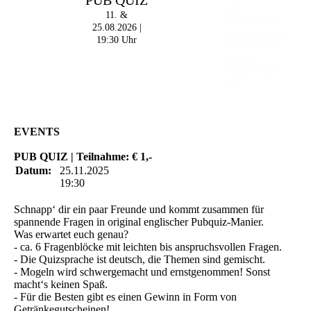
PUB QUIZ
OPEN
11. &
- 19:00 Uhr | MARK
25.08.2026 |
CURRAN | Rock-Pop
19:30 Uhr
- 21:30 Uhr | MIKEL
ONETWO |
Rockabilly-Rock 'n'
Roll
EVENTS
PUB QUIZ | Teilnahme: € 1,-
Datum:
25.11.2025
19:30
Schnapp‘ dir ein paar Freunde und kommt zusammen für
spannende Fragen in original englischer Pubquiz-Manier.
Was erwartet euch genau?
- ca. 6 Fragenblöcke mit leichten bis anspruchsvollen Fragen.
- Die Quizsprache ist deutsch, die Themen sind gemischt.
- Mogeln wird schwergemacht und ernstgenommen! Sonst
macht‘s keinen Spaß.
- Für die Besten gibt es einen Gewinn in Form von
Getränkegutscheinen!