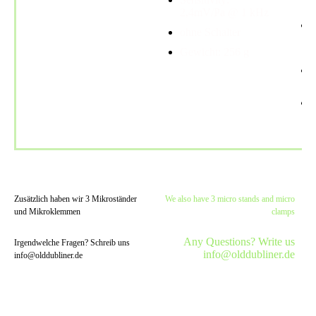
2,4mV/Pa @ 1 kHz
ohne Schalter
Gewicht: 256 g
Zusätzlich haben wir 3 Mikroständer
We also have 3 micro stands and micro
und Mikroklemmen
clamps
Any Questions? Write us
Irgendwelche Fragen? Schreib uns
info@olddubliner.de
info@olddubliner.de