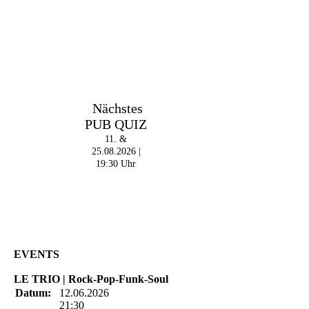
Im The Old Dubliner -
Nächstes
Irish Pub - Hamburg
PUB QUIZ
- 18:00 Uhr | DOORS
OPEN
11. &
- 19:00 Uhr | MARK
25.08.2026 |
CURRAN | Rock-Pop
19:30 Uhr
- 21:30 Uhr | MIKEL
ONETWO |
Rockabilly-Rock 'n'
Roll
EVENTS
LE TRIO | Rock-Pop-Funk-Soul
Datum:
12.06.2026
21:30