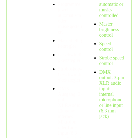
Programme
automatic or
jeweils
music-
automatisch
controlled
oder
Master
musikgesteu
brightness
ert
control
Masterhellig
Speed
keitregler
control
Geschwindi
Strobe speed
gkeitsregler
control
Stroboskop-
DMX
Geschwindi
output: 3-pin
gkeitsregler
XLR audio
DMX-
input:
Ausgang: 3-
internal
pol
microphone
XLRAudio-
or line input
Eingang:
(6.3 mm
internes
jack)
Mikrofon
oder Line-
Input (6,3