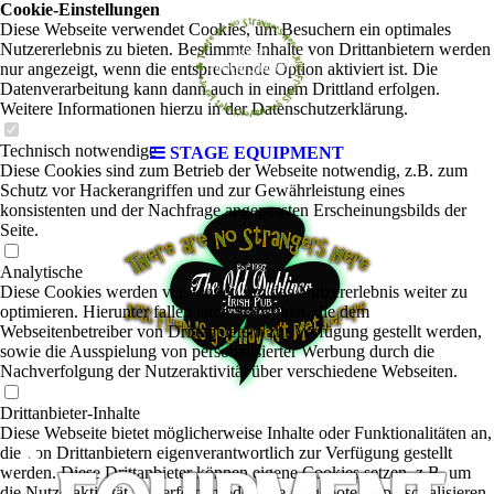
Cookie-Einstellungen
Diese Webseite verwendet Cookies, um Besuchern ein optimales
Nutzererlebnis zu bieten. Bestimmte Inhalte von Drittanbietern werden
nur angezeigt, wenn die entsprechende Option aktiviert ist. Die
Datenverarbeitung kann dann auch in einem Drittland erfolgen.
Weitere Informationen hierzu in der Datenschutzerklärung.
Technisch notwendige
STAGE EQUIPMENT
Diese Cookies sind zum Betrieb der Webseite notwendig, z.B. zum
Schutz vor Hackerangriffen und zur Gewährleistung eines
konsistenten und der Nachfrage angepassten Erscheinungsbilds der
Seite.
Analytische
Diese Cookies werden verwendet, um das Nutzererlebnis weiter zu
optimieren. Hierunter fallen auch Statistiken, die dem
Webseitenbetreiber von Drittanbietern zur Verfügung gestellt werden,
sowie die Ausspielung von personalisierter Werbung durch die
Nachverfolgung der Nutzeraktivität über verschiedene Webseiten.
Drittanbieter-Inhalte
Diese Webseite bietet möglicherweise Inhalte oder Funktionalitäten an,
die von Drittanbietern eigenverantwortlich zur Verfügung gestellt
werden. Diese Drittanbieter können eigene Cookies setzen, z.B. um
die Nutzeraktivität zu verfolgen oder ihre Angebote zu personalisieren