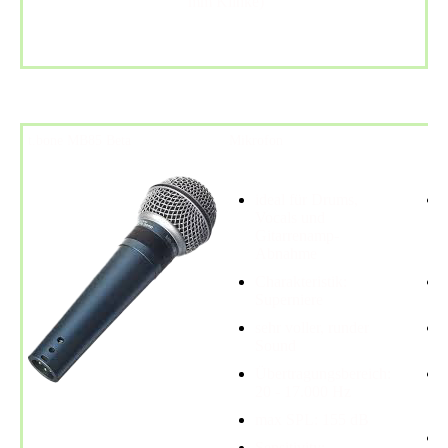
mm Klinke)
t.bone MB85 Beta
Mikrofon
ideal für Drums,
Vocals und
Gitarrenamp-
Abnahme
Charakteristik:
Superniere
sehr voller, runder
Sound
Übertragungsbereich:
20 - 17.000 Hz
max SPL: 155 dB
Sensitivity: