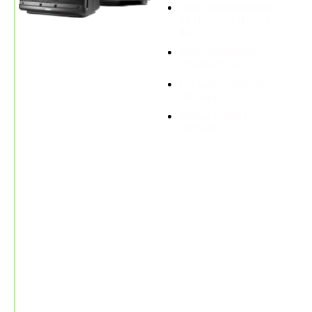
Übertragungsbereich:
48 Hz – 20 kHz (-10
dB)
Max. Schalldruck:
126 dB (Peak)
Leistung: 1.000 (2x
500) Watt
Abstrahlwinkel:
100°x60