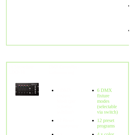
1x Showtime
DMX Controller /
LDO-10
Lichtsteuerung
6 DMX
6 DMX
Fixture
fixture
Modi (per
modes
Schalter
(selectable
wählbar)
via switch)
12 Preset
12 preset
Programme
programs
4 x
4 x color