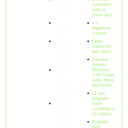
Farbregler
controllers
mit jeweils
with 12
12 Farben
colors each
4 x
4 x
Helligkeitsre
brightness
gler
controls
Faderegler
Fader
für
control for
Überblendu
fade speed
ngsgeschwin
Function
digkeit
buttons:
Funktionstas
Blackout,
ten:
TAP/Tempo,
Blackout,
Auto, Music
TAP/Tempo,
and Strobe
Auto, Musik
12 user
und Strobe
programs
12 User
(each
Programme
consisting of
(bestehend
12 scenes)
jeweils aus
Programs
12 Szenen)
each