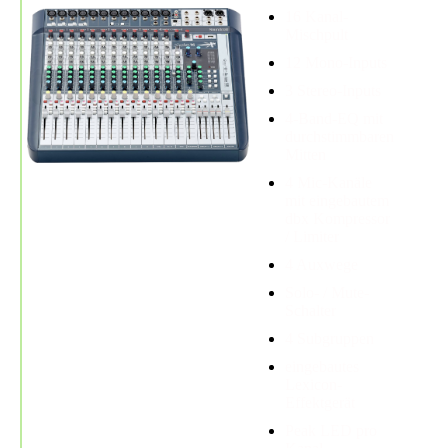
16 Kanal-
Mischpult
12 Mono-Inputs
3 Stereo-Inputs
4-Band-EQ mit
durchstimmbaren
Mitten
4 Mic-Kanäle
mit eingebautem
dbx Kompressor
/ Limiter
4 Auxwege
Solo- / Mute-
Schalter
4 Subgruppen
eingebautes
Lexicon-
Effektgerät
Peak LED pro