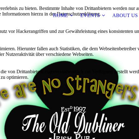
lebnis zu bieten. Bestimmte Inhalte von Drittanbietern werden nur ang
e Informationen hierzu in der Datenschutzerklärung.
HOME
EVENTS
ABOUT US
utz vor Hackerangriffen und zur Gewährleistung eines konsistenten un
ieren. Hierunter fallen auch Statistiken, die dem Webseitenbetreiber v
r Nutzeraktivität über verschiedene Webseiten.
 die von Drittanbietern eigenverantwortlich zur Verfügung gestellt wer
 zu optimieren.