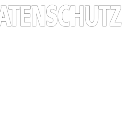
 und Zweck der Verarbeitung von personenbezogenen Daten (nachfolgend kurz „Daten“) im Ra
en und Inhalte sowie externen Onlinepräsenzen, wie z.B. unser Social Media Profile auf (na
oder „Verantwortlicher“ verweisen wir auf die Definitionen im Art. 4 der Datenschutzgrundve