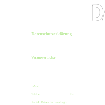
Datenschutzerklärung
Diese Datenschutzerklärung klärt Sie über die Art, den Umfang
Onlineangebotes und der mit ihm verbundenen Webseiten, Funktion
auf die verwendeten Begrifflichkeiten, wie z.B. „Verarbeitung“ 
Verantwortlicher
The Old Dubliner - Irish Pub - Hamburg
Kirsten Czeskleba-Huuck & Christina Lürken GbR
Neue Straße 58 // Lämmertwiete
21073 Hamburg-Harburg, Deutschland
E-Mail:
info@olddubliner.de
Telefon
: +49 (0)40 – 77 11 04 45 |
Fax
: +49 (0)40 – 71 66 81 20
Kontakt Datenschutzbeauftragte:
info@olddubliner.de