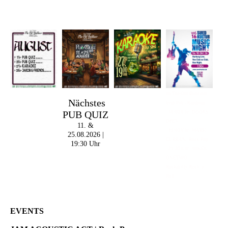
Im The Old Dubliner -
Nächstes
Irish Pub - Hamburg
PUB QUIZ
- 18:00 Uhr | DOORS
OPEN
11. &
- 19:00 Uhr | MARK
25.08.2026 |
CURRAN | Rock-Pop
19:30 Uhr
- 21:30 Uhr | MIKEL
ONETWO |
Rockabilly-Rock 'n'
Roll
EVENTS