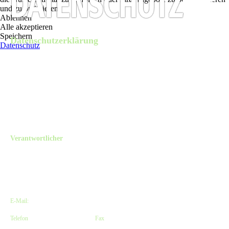
und zu optimieren.
Ablehnen
Alle akzeptieren
Speichern
Datenschutzerklärung
Datenschutz
Diese Datenschutzerklärung klärt Sie über die Art, den Umfang und Zweck der
Verarbeitung von personenbezogenen Daten (nachfolgend kurz „Daten“) im Rahmen
der Erbringung unserer Leistungen sowie innerhalb unseres Onlineangebotes und der
mit ihm verbundenen Webseiten, Funktionen und Inhalte sowie externen
Onlinepräsenzen, wie z.B. unser Social Media Profile auf (nachfolgend gemeinsam
bezeichnet als „Onlineangebot“). Im Hinblick auf die verwendeten Begrifflichkeiten,
wie z.B. „Verarbeitung“ oder „Verantwortlicher“ verweisen wir auf die Definitionen
im Art. 4 der Datenschutzgrundverordnung (DSGVO).
Verantwortlicher
The Old Dubliner - Irish Pub - Hamburg
Kirsten Czeskleba-Huuck & Christina Lürken GbR
Neue Straße 58 // Lämmertwiete
21073 Hamburg-Harburg, Deutschland
E-Mail:
info@olddubliner.de
Telefon
: +49 (0)40 – 77 11 04 45 |
Fax
: +49 (0)40 – 71 66 81 20