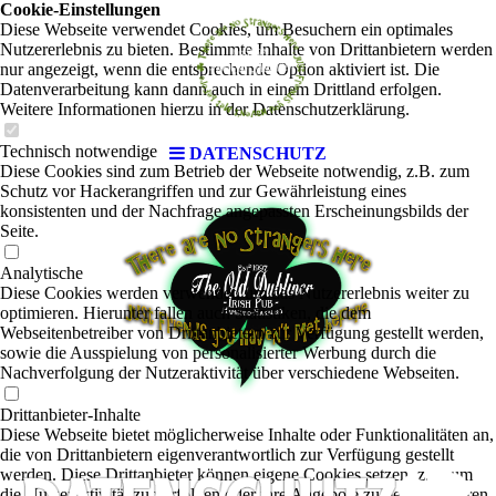
Cookie-Einstellungen
Diese Webseite verwendet Cookies, um Besuchern ein optimales
Nutzererlebnis zu bieten. Bestimmte Inhalte von Drittanbietern werden
nur angezeigt, wenn die entsprechende Option aktiviert ist. Die
Datenverarbeitung kann dann auch in einem Drittland erfolgen.
Weitere Informationen hierzu in der Datenschutzerklärung.
Technisch notwendige
DATENSCHUTZ
Diese Cookies sind zum Betrieb der Webseite notwendig, z.B. zum
Schutz vor Hackerangriffen und zur Gewährleistung eines
konsistenten und der Nachfrage angepassten Erscheinungsbilds der
Seite.
Analytische
Diese Cookies werden verwendet, um das Nutzererlebnis weiter zu
optimieren. Hierunter fallen auch Statistiken, die dem
Webseitenbetreiber von Drittanbietern zur Verfügung gestellt werden,
sowie die Ausspielung von personalisierter Werbung durch die
Nachverfolgung der Nutzeraktivität über verschiedene Webseiten.
Drittanbieter-Inhalte
Diese Webseite bietet möglicherweise Inhalte oder Funktionalitäten an,
die von Drittanbietern eigenverantwortlich zur Verfügung gestellt
werden. Diese Drittanbieter können eigene Cookies setzen, z.B. um
die Nutzeraktivität zu verfolgen oder ihre Angebote zu personalisieren