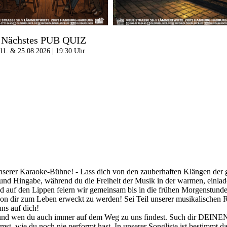
Nächstes PUB QUIZ
11. & 25.08.2026 | 19:30 Uhr
nserer Karaoke-Bühne! - Lass dich von den zauberhaften Klängen der gr
t und Hingabe, während du die Freiheit der Musik in der warmen, einla
d auf den Lippen feiern wir gemeinsam bis in die frühen Morgenstunden
von dir zum Leben erweckt zu werden! Sei Teil unserer musikalischen R
ns auf dich!
 und wen du auch immer auf dem Weg zu uns findest. Such dir DEINEN
st, wie du noch nie performt hast. In unserer Songliste ist bestimmt d