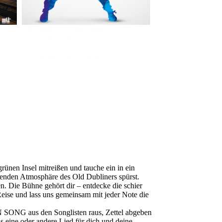
Im The Old Dubliner - Irish Pub - Hamburg
- 18:00 Uhr | DOORS OPEN
- 19:00 Uhr | MARK CURRAN | Rock-Pop
- 21:30 Uhr | MIKEL ONETWO | Rockabilly-Rock 'n' Roll
ünen Insel mitreißen und tauche ein in ein
denden Atmosphäre des Old Dubliners spürst.
. Die Bühne gehört dir – entdecke die schier
eise und lass uns gemeinsam mit jeder Note die
 SONG aus den Songlisten raus, Zettel abgeben
as eine oder andere Lied für dich und deine