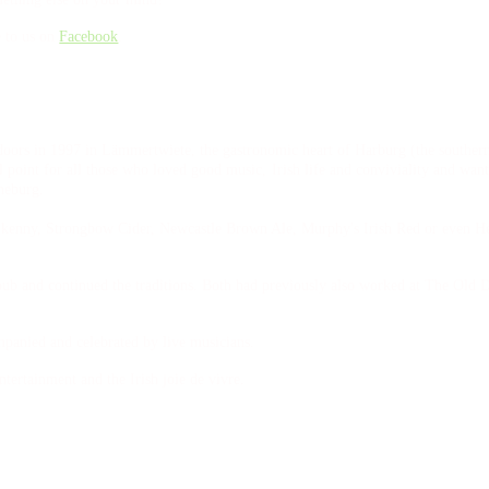
e to us on
Facebook
.
ors in 1997 in Lämmertwiete, the gastronomic heart of Harburg (the southern d
l point for all those who loved good music, Irish life and conviviality and wante
neburg.
lkenny, Strongbow Cider, Newcastle Brown Ale, Murphy's Irish Red or even Hein
ub and continued the traditions. Both had previously also worked at The Old Du
mpanied and celebrated by live musicians.
ertainment and the Irish joie de vivre.