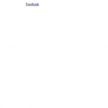
r schreibe uns über
Facebook
.
e 1997 in der Lämmertwiete, dem Gastroherzen von Harburg (dem südlichen S
Beginn an war es ein Anlaufpunkt für alle, die gute Musik, das irische Leben
ercedes Redmond, dass neben dem in Lüneburg eröffnet wurde.
nny, Strongbow Cider, Newcastle Brown Ale, Murphy's Irish Red oder sogar H
ier genau richtig.
 Pub und führten die Traditionen weiter. Beide haben vorher auch im The Ol
nsein von Live Musikern untermalt und gefeiert.
 und der irischen Lebensfreude verschrieben.
mething else on your mind?