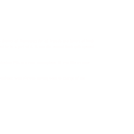
istrict of Hamburg) for all friends and lovers of Irish
d to be a part of it. It was the second Irish pub opened
eken Pils in a cosy atmosphere. If you like to taste
bliner, with Kirsten having been in charge of the