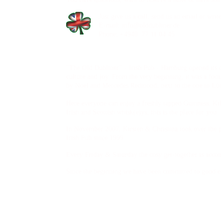
Just give us a call, send us an email or writ
E-mail: info@olddubliner.de
Phone: +4940 77 11 04 45
"The Old Dubliner" - Irish Pub - Hamburg opened its do
culture and joy. From the very beginning, it was a foca
by Noel and Mercedes Redmond, next to the one in Lü
Here everyone can enjoy a freshly tapped Guinness, Ki
Irish and Scottish whisk(e)ys, this is the place for you.
In November 2007, Kirsten & Christina took over the p
Irish Pub since 1999.
Every Friday & Saturday the cosy get-together is acco
Since the beginning we have been committed to good ent