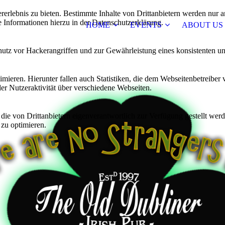
lebnis zu bieten. Bestimmte Inhalte von Drittanbietern werden nur ang
e Informationen hierzu in der Datenschutzerklärung.
HOME
EVENTS
ABOUT US
utz vor Hackerangriffen und zur Gewährleistung eines konsistenten un
ieren. Hierunter fallen auch Statistiken, die dem Webseitenbetreiber v
r Nutzeraktivität über verschiedene Webseiten.
 die von Drittanbietern eigenverantwortlich zur Verfügung gestellt wer
 zu optimieren.