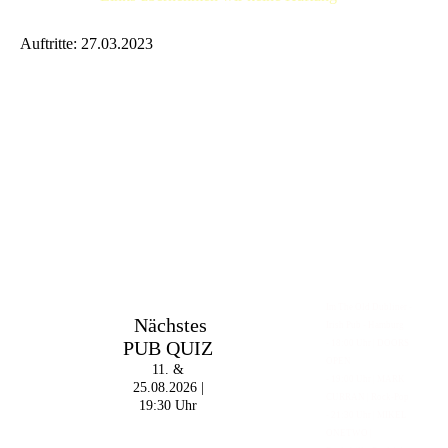
Auftritte: 27.03.2023
Im The Old Dubliner -
Nächstes
Irish Pub - Hamburg
PUB QUIZ
- 18:00 Uhr | DOORS
OPEN
11. &
- 19:00 Uhr | MARK
25.08.2026 |
CURRAN | Rock-Pop
19:30 Uhr
- 21:30 Uhr | MIKEL
ONETWO |