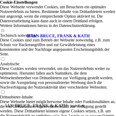
Cookie-Einstellungen
Diese Webseite verwendet Cookies, um Besuchern ein optimales
Nutzererlebnis zu bieten. Bestimmte Inhalte von Drittanbietern werden
nur angezeigt, wenn die entsprechende Option aktiviert ist. Die
Datenverarbeitung kann dann auch in einem Drittland erfolgen.
Weitere Informationen hierzu in der Datenschutzerklärung.
Technisch notwendige
IAN BRUCE, FRANK & KATH
Diese Cookies sind zum Betrieb der Webseite notwendig, z.B. zum
Schutz vor Hackerangriffen und zur Gewährleistung eines
konsistenten und der Nachfrage angepassten Erscheinungsbilds der
Seite.
Analytische
Diese Cookies werden verwendet, um das Nutzererlebnis weiter zu
optimieren. Hierunter fallen auch Statistiken, die dem
Webseitenbetreiber von Drittanbietern zur Verfügung gestellt werden,
sowie die Ausspielung von personalisierter Werbung durch die
Nachverfolgung der Nutzeraktivität über verschiedene Webseiten.
Drittanbieter-Inhalte
Diese Webseite bietet möglicherweise Inhalte oder Funktionalitäten an,
IAN BRUCE, FRANK & KATH
die von Drittanbietern eigenverantwortlich zur Verfügung gestellt
| Irish Folk
werden. Diese Drittanbieter können eigene Cookies setzen, z.B. um
die Nutzeraktivität zu verfolgen oder ihre Angebote zu personalisieren
Ian Bruce und Katharina Bramkamplassen sich