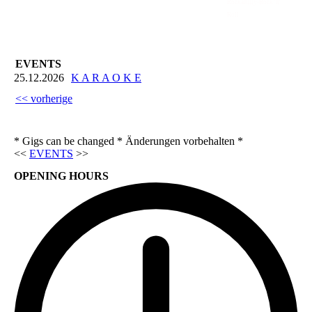
Rockabilly-Rock 'n'
Roll
EVENTS
25.12.2026
K A R A O K E
<< vorherige
* Gigs can be changed * Änderungen vorbehalten *
<<
EVENTS
>>
OPENING HOURS