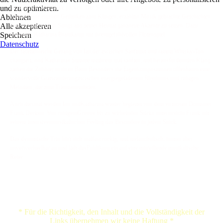
und zu optimieren.
nicht in eine Schublade packen. Der Schotte bringt miteindringlicher Stimme und
Ablehnen
Gitarre seine eigenen Gedanken zum Klingen, erzähltin Musik gebrachte Geschichten
Alle akzeptieren
und vermag auch in Songs aus seiner Heimat ganzneue Akzente zu setzen. Dazu
Speichern
bezaubert Katharina Bramkamp mit ihremgefühlvollen Flötenspiel.
Datenschutz
Der facettenreiche Gesang von Ian,der zwischen Sanftmut und rauem Whisky-Ton
changiert, und Katharinas Stimme mitihrem mal sanften, mal herausfordernden Klang
ziehen die Zuhörer in ihren Bann.Besonders die Eigenkompositionen offenbaren eine
wundervolle Gratwanderungzwischen energiegeladenem Rhythmus und ruhigen
Melodien, die zum Träumeneinladen.
Auch diesmal werden Ian undKatharina wieder begleitet von dem virtuosen Drummer
Frank Deckert. Von ruhigemGroove bis zu wirbelnden Sticks unterstreicht Frank mit
seinem intensivenmusikalischen Feeling das Besondere in jedem Stück.
Das dynamische Trio hört sich malfast rockig, mal melancholisch, immer aber
unverwechselbar an und lädt dasPublikum ein auf eine mitreißende musikalische
Reise.
* Für die Richtigkeit, den Inhalt und die Vollständigkeit der
Links übernehmen wir keine Haftung *