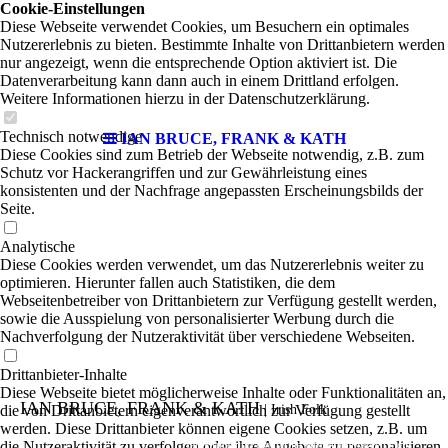
Cookie-Einstellungen
Diese Webseite verwendet Cookies, um Besuchern ein optimales
Nutzererlebnis zu bieten. Bestimmte Inhalte von Drittanbietern werden
nur angezeigt, wenn die entsprechende Option aktiviert ist. Die
Datenverarbeitung kann dann auch in einem Drittland erfolgen.
Weitere Informationen hierzu in der Datenschutzerklärung.
Technisch notwendige
IAN BRUCE, FRANK & KATH
Diese Cookies sind zum Betrieb der Webseite notwendig, z.B. zum
Schutz vor Hackerangriffen und zur Gewährleistung eines
konsistenten und der Nachfrage angepassten Erscheinungsbilds der
Seite.
Analytische
Diese Cookies werden verwendet, um das Nutzererlebnis weiter zu
optimieren. Hierunter fallen auch Statistiken, die dem
Webseitenbetreiber von Drittanbietern zur Verfügung gestellt werden,
sowie die Ausspielung von personalisierter Werbung durch die
Nachverfolgung der Nutzeraktivität über verschiedene Webseiten.
Drittanbieter-Inhalte
Diese Webseite bietet möglicherweise Inhalte oder Funktionalitäten an,
IAN BRUCE, FRANK & KATH
die von Drittanbietern eigenverantwortlich zur Verfügung gestellt
| Irish Folk
werden. Diese Drittanbieter können eigene Cookies setzen, z.B. um
die Nutzeraktivität zu verfolgen oder ihre Angebote zu personalisieren
Ian Bruce und Katharina Bramkamplassen sich