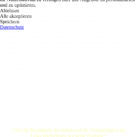
und zu optimieren.
nicht in eine Schublade packen. Der Schotte bringt miteindringlicher Stimme und
Ablehnen
Gitarre seine eigenen Gedanken zum Klingen, erzähltin Musik gebrachte Geschichten
Alle akzeptieren
und vermag auch in Songs aus seiner Heimat ganzneue Akzente zu setzen. Dazu
Speichern
bezaubert Katharina Bramkamp mit ihremgefühlvollen Flötenspiel.
Datenschutz
Der facettenreiche Gesang von Ian,der zwischen Sanftmut und rauem Whisky-Ton
changiert, und Katharinas Stimme mitihrem mal sanften, mal herausfordernden Klang
ziehen die Zuhörer in ihren Bann.Besonders die Eigenkompositionen offenbaren eine
wundervolle Gratwanderungzwischen energiegeladenem Rhythmus und ruhigen
Melodien, die zum Träumeneinladen.
Auch diesmal werden Ian undKatharina wieder begleitet von dem virtuosen Drummer
Frank Deckert. Von ruhigemGroove bis zu wirbelnden Sticks unterstreicht Frank mit
seinem intensivenmusikalischen Feeling das Besondere in jedem Stück.
Das dynamische Trio hört sich malfast rockig, mal melancholisch, immer aber
unverwechselbar an und lädt dasPublikum ein auf eine mitreißende musikalische
Reise.
* Für die Richtigkeit, den Inhalt und die Vollständigkeit der
Links übernehmen wir keine Haftung *