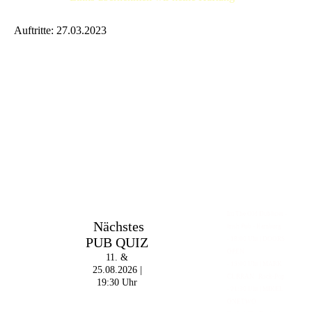
Auftritte: 27.03.2023
Im The Old Dubliner -
Nächstes
Irish Pub - Hamburg
PUB QUIZ
- 18:00 Uhr | DOORS
OPEN
11. &
- 19:00 Uhr | MARK
25.08.2026 |
CURRAN | Rock-Pop
19:30 Uhr
- 21:30 Uhr | MIKEL
ONETWO |