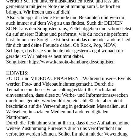
werden! Sei Teil unserer musikalischen Reise und lass uns
gemeinsam mit jeder Note die Stimmung zum Überkochen
bringen. Wir freuen uns auf dich!
Also schnapp' dir deine Freunde und Bekannten und wen du
auch immer auf dem Weg zu uns findest. Such dir DEINEN
SONG aus den Songlisten raus, Zettel abgeben und schon stehst
du auf unserer Bühne und performst, wie du noch nie performt
hast. In unserer Songliste ist bestimmt das eine oder andere Lied
für dich und deine Freunde dabei. Ob Rock, Pop, NDW,
Schlager, das beste von heute oder gestern - egal wonach dir
gerade ist: Wir haben es bestimmt dabei.
Songlisten: https://www.karaoke-hamburg.de/songlisten
HINWEIS:
FOTO- und VIDEOAUFNAHMEN - Während unseres Events
werden Foto- und Videoaufnahmengemacht. Durch die
Teilnahme an dieser Veranstaltung erklärt Ihr Euch damit
einverstanden, dass diese zu Werbe- und Informationszwecken
durch uns genutzt werden dürfen, einschließlich , aber nicht
beschränkt auf die Verwendung in gedruckten Materialien, auf
Webseiten, in sozialen Medien und anderen digitalen
Plattformen.
Durch die Teilnahme stimmt Ihr zu, dass diese Aufnahmenohne
weitere Zustimmung Eurerseits durch uns veröffentlicht und
verbreitet werden können. Solltet Ihr nicht mit der Vewendung