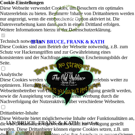
Cookie-Einstellungen
Diese Webseite verwendet Cookies, um Besuchern ein optimales
Nutzererlebnis zu bieten. Bestimmte Inhalte von Drittanbietern werden
nur angezeigt, wenn die entsprechende Option aktiviert ist. Die
Datenverarbeitung kann dann auch in einem Drittland erfolgen.
Weitere Informationen hierzu in der Datenschutzerklärung.
Technisch notwendige
IAN BRUCE, FRANK & KATH
Diese Cookies sind zum Betrieb der Webseite notwendig, z.B. zum
Schutz vor Hackerangriffen und zur Gewährleistung eines
konsistenten und der Nachfrage angepassten Erscheinungsbilds der
Seite.
Analytische
Diese Cookies werden verwendet, um das Nutzererlebnis weiter zu
optimieren. Hierunter fallen auch Statistiken, die dem
Webseitenbetreiber von Drittanbietern zur Verfügung gestellt werden,
sowie die Ausspielung von personalisierter Werbung durch die
Nachverfolgung der Nutzeraktivität über verschiedene Webseiten.
Drittanbieter-Inhalte
Diese Webseite bietet möglicherweise Inhalte oder Funktionalitäten an,
IAN BRUCE, FRANK & KATH
die von Drittanbietern eigenverantwortlich zur Verfügung gestellt
| Irish Folk
werden. Diese Drittanbieter können eigene Cookies setzen, z.B. um
die Nutzeraktivität zu verfolgen oder ihre Angebote zu personalisieren
Ian Bruce und Katharina Bramkamplassen sich