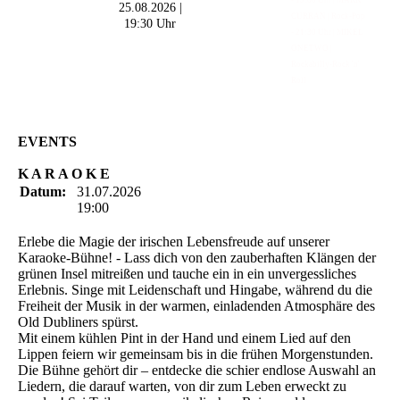
- 19:00 Uhr | MARK
25.08.2026 |
CURRAN | Rock-Pop
19:30 Uhr
- 21:30 Uhr | MIKEL
ONETWO |
Rockabilly-Rock 'n'
Roll
EVENTS
K A R A O K E
Datum:
31.07.2026
19:00
Erlebe die Magie der irischen Lebensfreude auf unserer
Karaoke-Bühne! - Lass dich von den zauberhaften Klängen der
grünen Insel mitreißen und tauche ein in ein unvergessliches
Erlebnis. Singe mit Leidenschaft und Hingabe, während du die
Freiheit der Musik in der warmen, einladenden Atmosphäre des
Old Dubliners spürst.
Mit einem kühlen Pint in der Hand und einem Lied auf den
Lippen feiern wir gemeinsam bis in die frühen Morgenstunden.
Die Bühne gehört dir – entdecke die schier endlose Auswahl an
Liedern, die darauf warten, von dir zum Leben erweckt zu