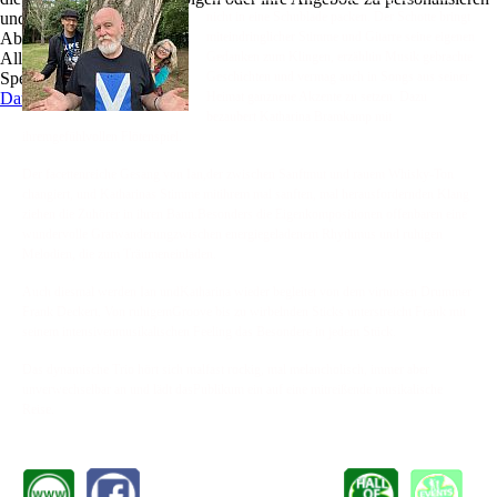
und zu optimieren.
nicht in eine Schublade packen. Der Schotte bringt
Ablehnen
miteindringlicher Stimme und Gitarre seine eigenen
Alle akzeptieren
Gedanken zum Klingen, erzähltin Musik gebrachte
Speichern
Geschichten und vermag auch in Songs aus seiner
Datenschutz
Heimat ganzneue Akzente zu setzen. Dazu
bezaubert Katharina Bramkamp mit
ihremgefühlvollen Flötenspiel.
Der facettenreiche Gesang von Ian,der zwischen Sanftmut und rauem Whisky-Ton
changiert, und Katharinas Stimme mitihrem mal sanften, mal herausfordernden Klang
ziehen die Zuhörer in ihren Bann.Besonders die Eigenkompositionen offenbaren eine
wundervolle Gratwanderungzwischen energiegeladenem Rhythmus und ruhigen
Melodien, die zum Träumeneinladen.
Auch diesmal werden Ian undKatharina wieder begleitet von dem virtuosen Drummer
Frank Deckert. Von ruhigemGroove bis zu wirbelnden Sticks unterstreicht Frank mit
seinem intensivenmusikalischen Feeling das Besondere in jedem Stück.
Das dynamische Trio hört sich malfast rockig, mal melancholisch, immer aber
unverwechselbar an und lädt dasPublikum ein auf eine mitreißende musikalische
Reise.